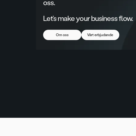
oss.
Let’s make your business flow.
Om oss
Vårt erbjudande