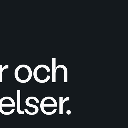
r och
lser.