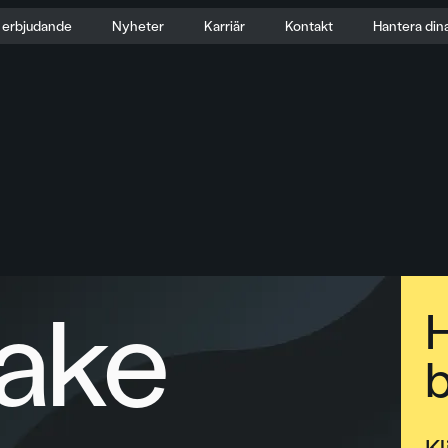
t erbjudande
Nyheter
Karriär
Kontakt
Hantera din
ake
H
b