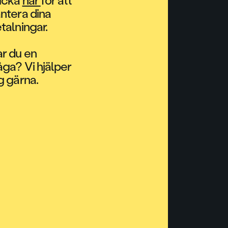
icka
här
för att
ntera dina
talningar.
r du en
åga? Vi hjälper
g gärna.