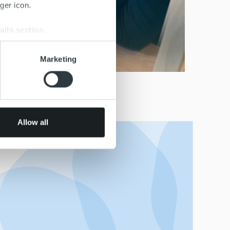
ger icon.
ails section
.
se our traffic. We also share
Marketing
ers who may combine it with
 services.
Allow all