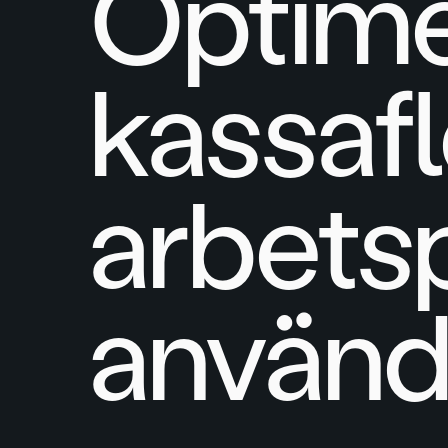
Optime
kassaf
arbets
använd