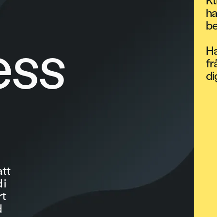
Kl
ha
be
ess
Ha
fr
di
att
 i
rt
d