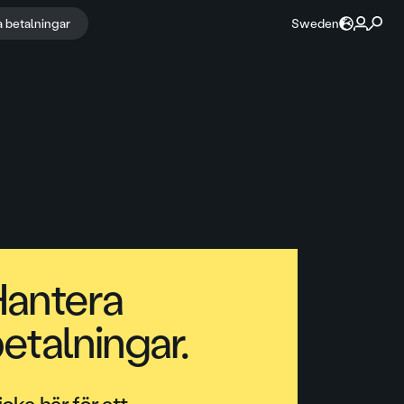
a betalningar
Sweden
antera
etalningar.