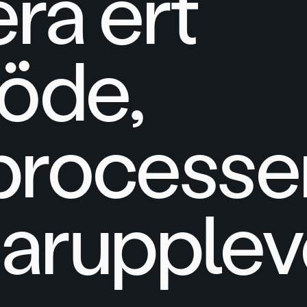
ra ert
löde,
processe
aruppleve