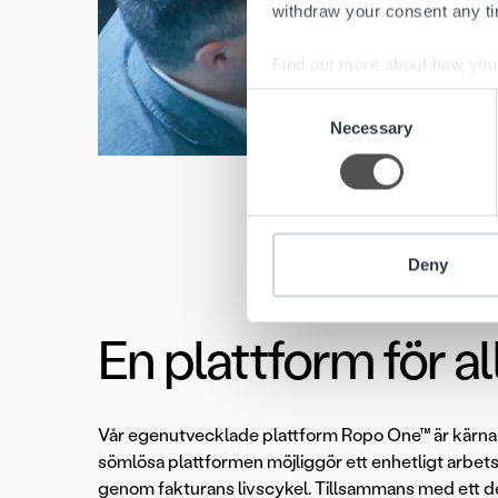
withdraw your consent any tim
Find out more about how your
Consent
We use cookies to personalis
Necessary
Selection
information about your use of
other information that you’ve
Deny
En plattform för a
Vår egenutvecklade plattform Ropo One™ är kärnan
sömlösa plattformen möjliggör ett enhetligt arbet
genom fakturans livscykel. Tillsammans med ett d