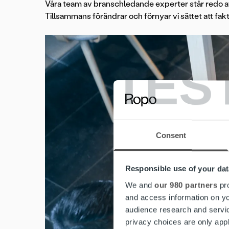
Våra team av branschledande experter står redo att
Tillsammans förändrar och förnyar vi sättet att fak
TES
Consent
Responsible use of your dat
We and
our 980 partners
pro
and access information on yo
audience research and servi
privacy choices are only app