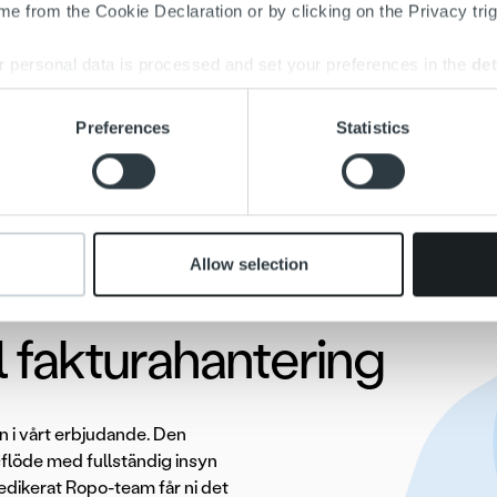
e from the Cookie Declaration or by clicking on the Privacy trig
 personal data is processed and set your preferences in the
det
e content and ads, to provide social media features and to analy
Preferences
Statistics
 our site with our social media, advertising and analytics partn
 provided to them or that they’ve collected from your use of their
Allow selection
ll fakturahantering
 i vårt erbjudande. Den
sflöde med fullständig insyn
edikerat Ropo-team får ni det